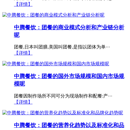
【详情】
中腾餐饮：团餐的商业模式分析和产业链分析
呢
团餐,日本叫团膳,美国叫团餐,是指以团体为单···
【详情】
中腾餐饮：团餐的国外市场规模和国内市场规
模呢
团餐因制作场所不同可分为现场制作和配餐:产···
【详情】
中腾餐饮：团餐的营养化趋势以及标准化和品