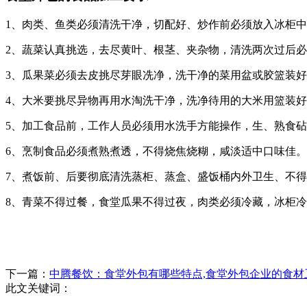
1、肉类、鱼类必须清洗干净，切配好、炒作前必须放入冰柜
2、蔬菜认真挑选，去尽黄叶、根茎、夹杂物，清洗两次过后
3、瓜果菜必须去皮挑尽芽眼冼净，洗干净的菜用盆或胶篮装
4、大米要挑尽异物再用水淘洗干净，洗净待用的大米用篮装
5、加工食品前，工作人员必须用水洗手方能操作，生、熟食
6、烹制食品必须煮熟煮透，不得烧焦烧糊，咸淡适中口味佳。
7、煮饭前、后要彻底清洗蒸柜、蒸盒、盛饭桶内外卫生、不
8、青菜不得过餐，食堂瓜果不得过夜，肉类必须冷藏，冰柜
下一篇：
中腾餐饮：食堂外包有哪些特点,食堂外包企业的食材
此文关键词：