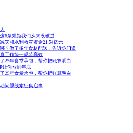
人
这6条规矩我们从来没破过
灾和水利救灾资金21.54亿元
哪？做了多年食材配送，告诉你门道
查工作统一规范高效
了25年食堂承包，帮你把账算明白
能让你亏到年底
了25年食堂承包，帮你把账算明白
动问题线索征集启事