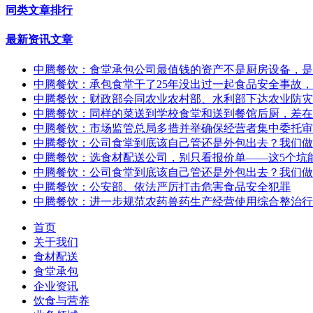
同类文章排行
最新资讯文章
中腾餐饮：食堂承包公司最值钱的资产不是厨房设备，是
中腾餐饮：承包食堂干了25年没出过一起食品安全事故，
中腾餐饮：财政部会同农业农村部、水利部下达农业防灾减
中腾餐饮：同样的菜送到学校食堂和送到餐馆后厨，差在
中腾餐饮：市场监管总局多措并举确保经营者集中委托审
中腾餐饮：公司食堂到底该自己管还是外包出去？我们做
中腾餐饮：选食材配送公司，别只看报价单——这5个坑
中腾餐饮：公司食堂到底该自己管还是外包出去？我们做
中腾餐饮：公安部、依法严厉打击危害食品安全犯罪
中腾餐饮：进一步规范农药兽药生产经营使用综合整治行
首页
关于我们
食材配送
食堂承包
企业资讯
饮食与营养