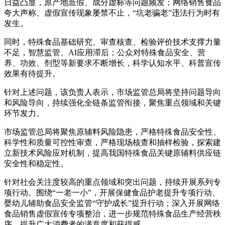
日益凸显，原产地造假、成分虚标等问题频发；网络销售食品
夸大声称、虚假宣传现象屡禁不止，“坑老骗老”违法行为时有
发生。
同时，特殊食品基础研究、审查核查、检验评价技术支撑力量
不足，智慧监管、AI应用滞后；公众对特殊食品安全、营
养、功效、剂型等新要求不断增长，科学认知水平、科普宣传
效果有待提升。
针对上述问题，该负责人表示，市场监管总局将坚持问题导向
和风险导向，持续强化全链条监管衔接，聚焦重点领域和关键
环节发力。
市场监管总局将聚焦原辅料风险隐患，严格特殊食品安全性、
科学性和质量可控性审查，严格现场核查和抽样检验，探索建
立新技术风险应对机制，提高我国特殊食品关键原辅料供应链
安全性和稳定性。
针对社会关注度较高的重点领域和突出问题，持续开展系列专
项行动。围绕“一老一小”，开展保健食品护老提升专项行动、
婴幼儿辅助食品安全监管“守护成长”提升行动；深入开展网络
食品销售虚假宣传专项整治，进一步规范特殊食品生产经营秩
序，提升广大消费者的满意度和获得感。