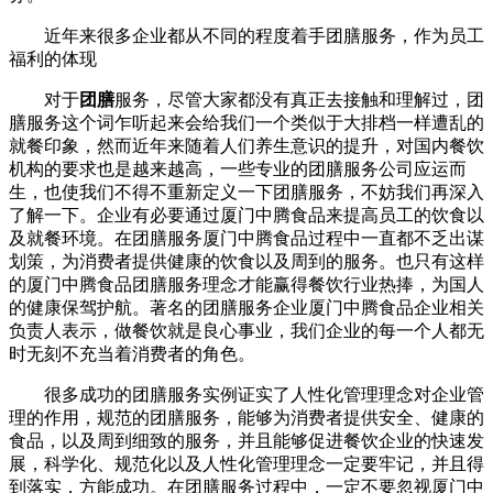
近年来很多企业都从不同的程度着手团膳服务，作为员工
福利的体现
对于
团膳
服务，尽管大家都没有真正去接触和理解过，团
膳服务这个词乍听起来会给我们一个类似于大排档一样遭乱的
就餐印象，然而近年来随着人们养生意识的提升，对国内餐饮
机构的要求也是越来越高，一些专业的团膳服务公司应运而
生，也使我们不得不重新定义一下团膳服务，不妨我们再深入
了解一下。企业有必要通过厦门中腾食品来提高员工的饮食以
及就餐环境。在团膳服务厦门中腾食品过程中一直都不乏出谋
划策，为消费者提供健康的饮食以及周到的服务。也只有这样
的厦门中腾食品团膳服务理念才能赢得餐饮行业热捧，为国人
的健康保驾护航。著名的团膳服务企业厦门中腾食品企业相关
负责人表示，做餐饮就是良心事业，我们企业的每一个人都无
时无刻不充当着消费者的角色。
很多成功的团膳服务实例证实了人性化管理理念对企业管
理的作用，规范的团膳服务，能够为消费者提供安全、健康的
食品，以及周到细致的服务，并且能够促进餐饮企业的快速发
展，科学化、规范化以及人性化管理理念一定要牢记，并且得
到落实，方能成功。在团膳服务过程中，一定不要忽视厦门中