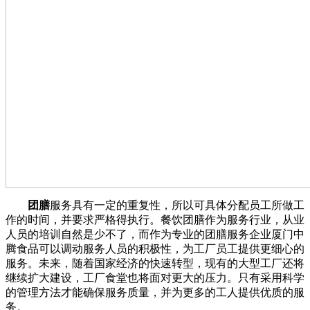
团膳
服务具有一定的重复性，所以可具体分配员工所做工
作的时间，并要求严格得执行。餐饮团膳作为服务行业，从业
人员的培训自然是少不了，而作为专业的团膳服务企业厦门中
腾食品可以调动服务人员的积极性，为工厂员工提供更细心的
服务。未来，随着国家经济的快速转型，现有的大型工厂还将
继续扩大建设，工厂食堂也将面对更大的压力。只有采用科学
的管理方法才能确保服务质量，并为更多的工人提供优质的服
务。