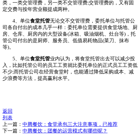
类，一类交管理费，另一类不交管理费;交管理费的，又有固
定交费与按年营业额提成两种。
4、单位
食堂托管
无论交不交管理费，委托单位与托管公
司各自付出的成本几乎一样：委托单位需要提供食堂场地、厨
房、仓库、厨房内的大型设备(冰箱、吸油烟机、灶台等)，托
管公司付出的是厨师、服务员、低值易耗物品(菜刀、抹布
等)。
5、单位
食堂托管
业内认为，将食堂托管出去可以减少投
入，比如托管公司的员工工资就比委托单位的正式员工工资低
不少;而托管公司在经营食堂时，也能通过降低采购成本、减
少浪费等方法，提高赢利水平。
返回
列表
上一篇：
中腾餐饮：食堂承包三大注意事项，已推荐
下一篇：
中腾餐饮：团餐的运营模式有哪些呢？